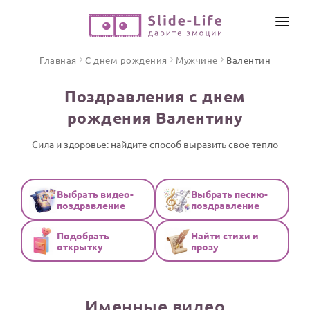
СОЗДАТЬ ВИДЕО
Главная
С днем рождения
Мужчине
Валентин
КАТАЛОГ
Поздравления с днем
ИНСТРУМЕНТЫ
рождения Валентину
ПО ФОРМАТУ
ТЕКСТЫ И ИДЕИ
Видео поздравления
Сила и здоровье: найдите способ выразить свое тепло
Песни поздравления
ЦЕНЫ
Открытки
Выбрать видео-
Выбрать песню-
ОТЗЫВЫ
поздравление
поздравление
Стихи и тексты
Подобрать
Найти стихи и
ПРАЗДНИКИ
открытку
прозу
С Днем рождения
Юбилей
Именные видео
Свадьба