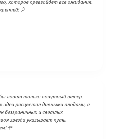
го, которое превзойдет все ожидания.
ренней! 🎈
ьбы ловит только попутный ветер.
х идей расцветал дивными плодами, а
ан безграничных и светлых
воя звезда указывает путь.
м! 🌹