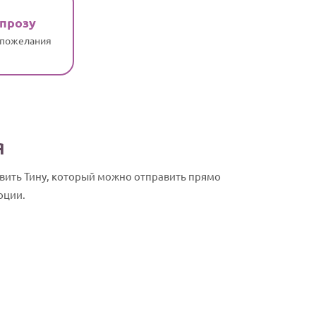
 прозу
 пожелания
я
вить Тину, который можно отправить прямо
оции.
Тина, с Дне