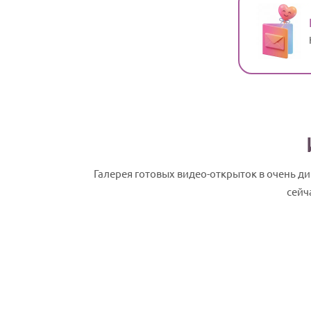
Галерея готовых видео-открыток в очень 
сейч
Тина, с Днем рождения! Именное слайд