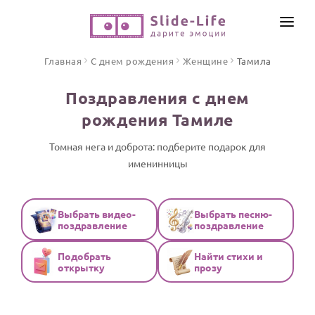
СОЗДАТЬ ВИДЕО
Главная
С днем рождения
Женщине
Тамила
КАТАЛОГ
Поздравления с днем
ИНСТРУМЕНТЫ
рождения Тамиле
ПО ФОРМАТУ
ТЕКСТЫ И ИДЕИ
Видео поздравления
Томная нега и доброта: подберите подарок для
именинницы
Песни поздравления
ЦЕНЫ
Открытки
ОТЗЫВЫ
Стихи и тексты
Выбрать видео-
Выбрать песню-
поздравление
поздравление
ПРАЗДНИКИ
Подобрать
Найти стихи и
С Днем рождения
открытку
прозу
Юбилей
Свадьба