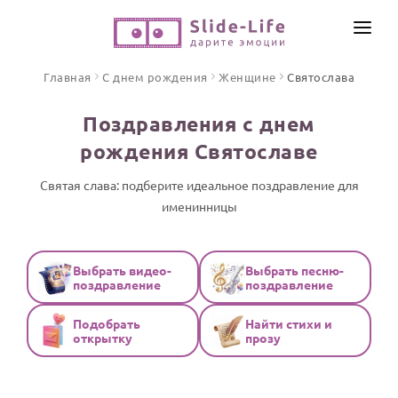
СОЗДАТЬ ВИДЕО
Главная
С днем рождения
Женщине
Святослава
КАТАЛОГ
Поздравления с днем
ИНСТРУМЕНТЫ
рождения Святославе
ПО ФОРМАТУ
ТЕКСТЫ И ИДЕИ
Видео поздравления
Святая слава: подберите идеальное поздравление для
именинницы
Песни поздравления
ЦЕНЫ
Открытки
ОТЗЫВЫ
Стихи и тексты
Выбрать видео-
Выбрать песню-
поздравление
поздравление
ПРАЗДНИКИ
Подобрать
Найти стихи и
С Днем рождения
открытку
прозу
Юбилей
Свадьба