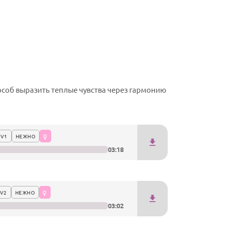
соб выразить теплые чувства через гармонию
 V1
НЕЖНО
03:18
V2
НЕЖНО
03:02