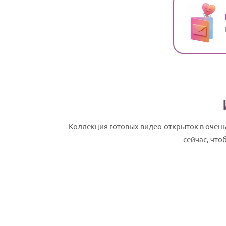
Коллекция готовых видео-открыток в очен
сейчас, что
Стелла, с Днем рождения! Именное сл