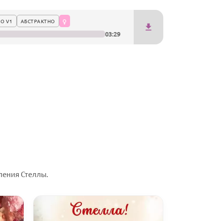
О V1
АБСТРАКТНО
03:29
ления Стеллы.