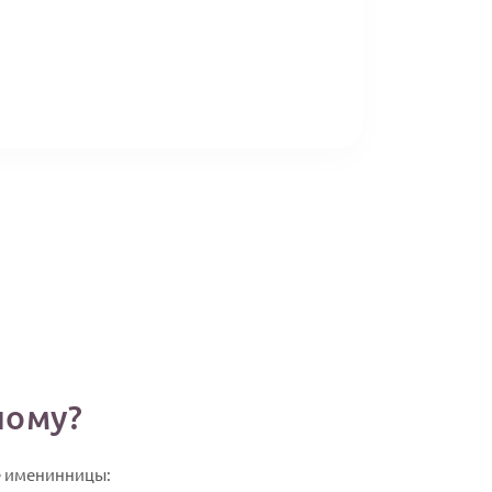
ному?
е именинницы: