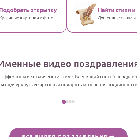
Подобрать открытку
Найти стихи и
Красивые картинки и фото
Душевные слова и
Именные видео поздравлени
ь эффектном и космическом стиле. Блестящий способ поздрави
Посмотреть пример
бы подчеркнуть её яркость и подарить мгновения подлинного
айд-шоу
ВСЕ ВИДЕО ПОЗДРАВЛЕНИЯ