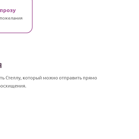
 прозу
 пожелания
я
ть Стеллу, который можно отправить прямо
 восхищения.
Стелла, с Д