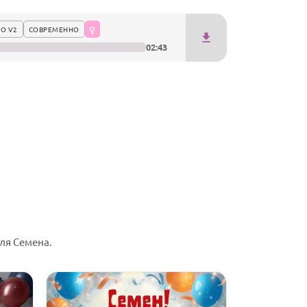
О V2
СОВРЕМЕННО
02:43
ля Семена.