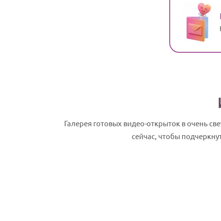
Галерея готовых видео-открыток в очень с
сейчас, чтобы подчеркну
Семен, с Днем рождения! Именное сла