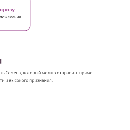
 прозу
 пожелания
я
ить Семена, который можно отправить прямо
ти и высокого признания.
Семен, с Дн