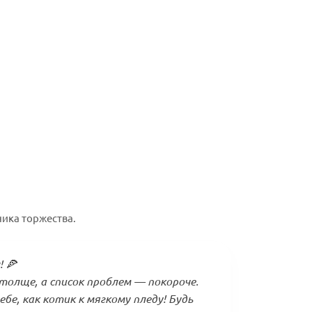
ика торжества.
 🍕
олще, а список проблем — покороче.
бе, как котик к мягкому пледу! Будь