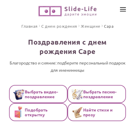
СОЗДАТЬ ВИДЕО
Главная
С днем рождения
Женщине
Сара
КАТАЛОГ
Поздравления с днем
ИНСТРУМЕНТЫ
рождения Саре
ПО ФОРМАТУ
ТЕКСТЫ И ИДЕИ
Видео поздравления
Благородство и сияние: подберите персональный подарок
для именинницы
Песни поздравления
ЦЕНЫ
Открытки
ОТЗЫВЫ
Стихи и тексты
Выбрать видео-
Выбрать песню-
поздравление
поздравление
ПРАЗДНИКИ
Подобрать
Найти стихи и
С Днем рождения
открытку
прозу
Юбилей
Свадьба