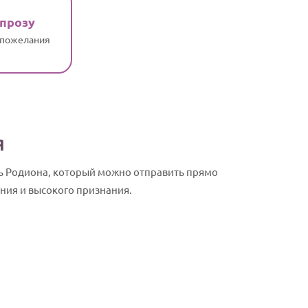
 прозу
 пожелания
я
ть Родиона, который можно отправить прямо
ния и высокого признания.
Родион, с Д