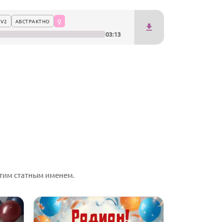
 V2
АБСТРАКТНО
03:13
тим статным именем.