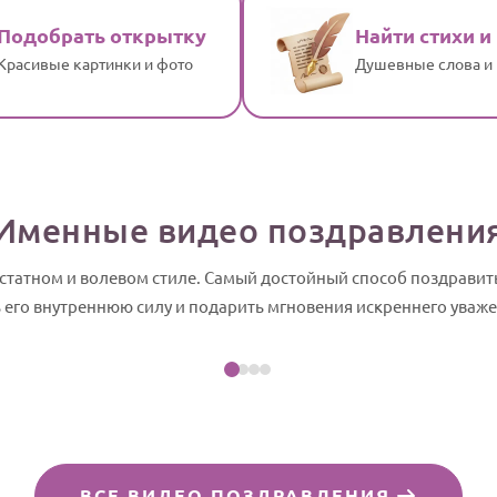
Подобрать открытку
Найти стихи и
Красивые картинки и фото
Душевные слова и
Именные видео поздравлени
 статном и волевом стиле. Самый достойный способ поздрави
Посмотреть пример
ь его внутреннюю силу и подарить мгновения искреннего уваже
айд-шоу
ВСЕ ВИДЕО ПОЗДРАВЛЕНИЯ