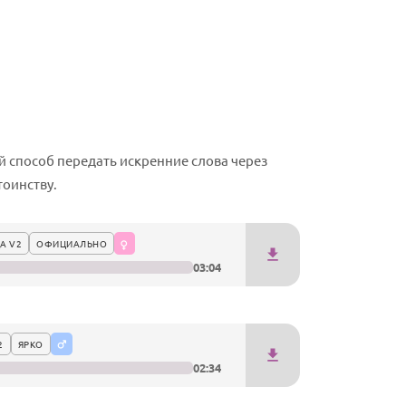
способ передать искренние слова через
тоинству.
А V2
ОФИЦИАЛЬНО
03:04
2
ЯРКО
02:34