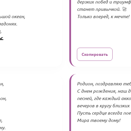
дерзких побед и триумф
станет привычкой. 🚀
ьшой океан,
Только вперед, к мечте!
адонях.
,
🌊
Скопировать
н,
Родион, поздравляю теб
С днем рождения, наш д
он,
песней, где каждый ак
вечеров в кругу близких
Пусть сердце всегда пое
г,
Мира твоему дому!
ну.