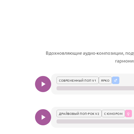
Вдохновляющие аудио-композиции, подч
гармонию
СОВРЕМЕННЫЙ ПОП V1
ЯРКО
ДРАЙВОВЫЙ ПОП-РОК V2
С ЮМОРОМ