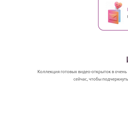
Коллекция готовых видео-открыток в очень
сейчас, чтобы подчеркнут
Родион, с Днем рождения! Именное сл