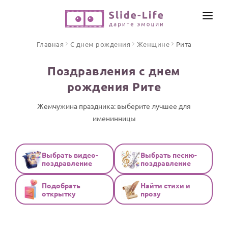
СОЗДАТЬ ВИДЕО
Главная
С днем рождения
Женщине
Рита
КАТАЛОГ
Поздравления с днем
ИНСТРУМЕНТЫ
рождения Рите
ПО ФОРМАТУ
ТЕКСТЫ И ИДЕИ
Видео поздравления
Жемчужина праздника: выберите лучшее для
именинницы
Песни поздравления
ЦЕНЫ
Открытки
ОТЗЫВЫ
Стихи и тексты
Выбрать видео-
Выбрать песню-
поздравление
поздравление
ПРАЗДНИКИ
Подобрать
Найти стихи и
С Днем рождения
открытку
прозу
Юбилей
Свадьба