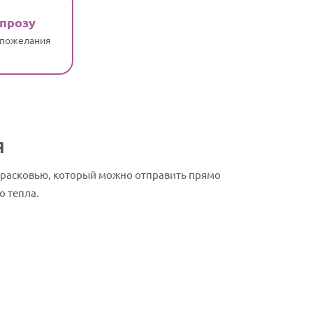
 прозу
 пожелания
я
 Прасковью, который можно отправить прямо
о тепла.
Прасковья, 