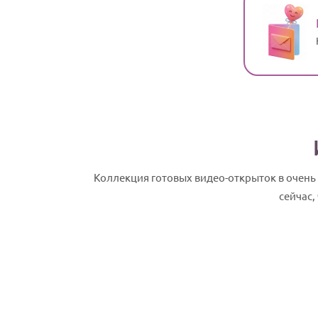
Коллекция готовых видео-открыток в очень
сейчас,
Прасковья, с Днем рождения! Именное