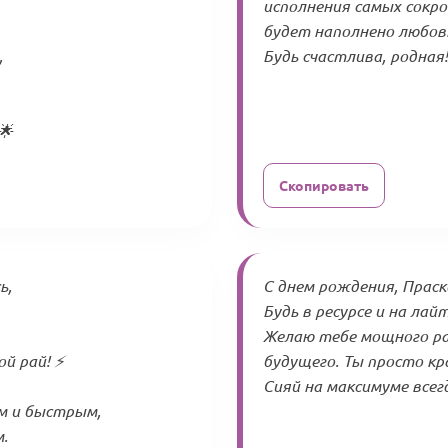
исполнения самых сокр
будет наполнено любовь
,
Будь счастлива, родная!
🌟
Скопировать
ь,
С днем рождения, Праск
Будь в ресурсе и на ла
Желаю тебе мощного ра
й рай! ⚡
будущего. Ты просто кр
Сияй на максимуме всег
м и быстрым,
.