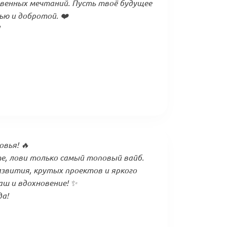
овенных мечтаний. Пусть твоё будущее
ю и добротой. ❤️
овья! 🔥
йте, лови только самый топовый вайб.
звития, крутых проектов и яркого
аш и вдохновение! ✨
да!