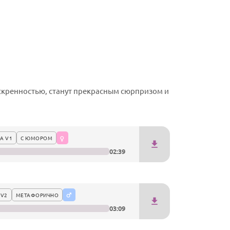
скренностью, станут прекрасным сюрпризом и
А V1
С ЮМОРОМ
02:39
 V2
МЕТАФОРИЧНО
03:09