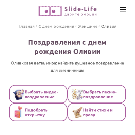
СОЗДАТЬ ВИДЕО
Главная
С днем рождения
Женщине
Оливия
КАТАЛОГ
Поздравления с днем
ИНСТРУМЕНТЫ
рождения Оливии
ПО ФОРМАТУ
ТЕКСТЫ И ИДЕИ
Видео поздравления
Оливковая ветвь мира: найдите душевное поздравление
для именинницы
Песни поздравления
ЦЕНЫ
Открытки
ОТЗЫВЫ
Стихи и тексты
Выбрать видео-
Выбрать песню-
поздравление
поздравление
ПРАЗДНИКИ
Подобрать
Найти стихи и
С Днем рождения
открытку
прозу
Юбилей
Свадьба