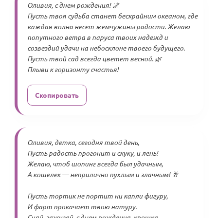
Оливия, с днем рождения! 🌌
Пусть твоя судьба станет бескрайним океаном, где
каждая волна несет жемчужины радости. Желаю
попутного ветра в паруса твоих надежд и
созвездий удачи на небосклоне твоего будущего.
Пусть твой сад всегда цветет весной. 🌿
Плыви к горизонту счастья!
Скопировать
Оливия, детка, сегодня твой день,
Пусть радость прогонит и скуку, и лень!
Желаю, чтоб шопинг всегда был удачным,
А кошелек — неприлично пухлым и злачным! 🥂
Пусть тортик не портит ни капли фигуру,
И фарт прокачает твою натуру.
Сияй, зажигай, с днем рождения, крошка,