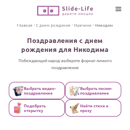
СОЗДАТЬ ВИДЕО
Главная
С днем рождения
Мужчине
Никодим
КАТАЛОГ
Поздравления с днем
ИНСТРУМЕНТЫ
рождения для Никодима
ПО ФОРМАТУ
ТЕКСТЫ И ИДЕИ
Видео поздравления
Побеждающий народ: выберите формат личного
поздравления
Песни поздравления
ЦЕНЫ
Открытки
ОТЗЫВЫ
Стихи и тексты
Выбрать видео-
Выбрать песню-
поздравление
поздравление
ПРАЗДНИКИ
Подобрать
Найти стихи и
С Днем рождения
открытку
прозу
Юбилей
Свадьба