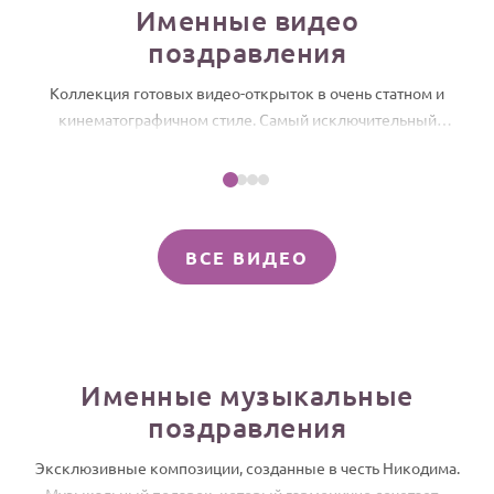
Именные видео
HOT
Выпускной
поздравления
Календарь праздников
Коллекция готовых видео-открыток в очень статном и
кинематографичном стиле. Самый исключительный
Посмотреть пример
КОМУ
способ поздравить Никодима, который можно отправить
Женщине
прямо сейчас, чтобы подчеркнуть его редкое имя и
Никодим, с Днем рождения! Именное слайд-шоу
Мужчине
подарить мгновения подлинного торжества и высокого
признания.
Маме
ВСЕ ВИДЕО
Папе
Детям
Все родственники
Именные музыкальные
ПЕРСОНАЛЬНЫЕ
поздравления
Пожелания
По именам
Эксклюзивные композиции, созданные в честь Никодима.