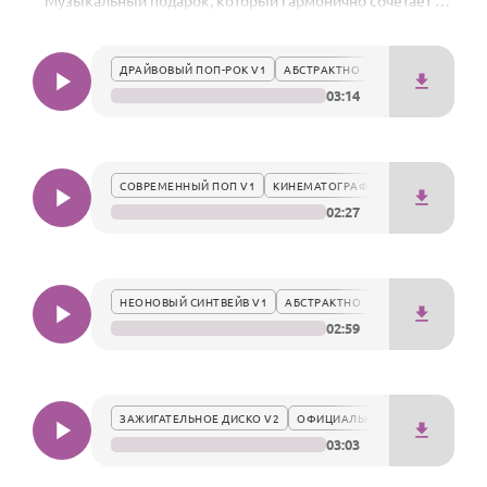
Музыкальный подарок, который гармонично сочетает в
По годам
себе энергию звука и глубокое уважение к сильной
личности, создавая особую атмосферу праздника.
ДРАЙВОВЫЙ ПОП-РОК V1
АБСТРАКТНО
03:14
СОВРЕМЕННЫЙ ПОП V1
КИНЕМАТОГРАФИЧНО
02:27
НЕОНОВЫЙ СИНТВЕЙВ V1
АБСТРАКТНО
02:59
ЗАЖИГАТЕЛЬНОЕ ДИСКО V2
ОФИЦИАЛЬНО
03:03