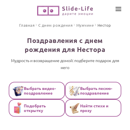
СОЗДАТЬ ВИДЕО
Главная
С днем рождения
Мужчине
Нестор
КАТАЛОГ
Поздравления с днем
ИНСТРУМЕНТЫ
рождения для Нестора
ПО ФОРМАТУ
ТЕКСТЫ И ИДЕИ
Видео поздравления
Мудрость и возвращение домой: подберите подарок для
него
Песни поздравления
ЦЕНЫ
Открытки
ОТЗЫВЫ
Стихи и тексты
Выбрать видео-
Выбрать песню-
поздравление
поздравление
ПРАЗДНИКИ
Подобрать
Найти стихи и
С Днем рождения
открытку
прозу
Юбилей
Свадьба