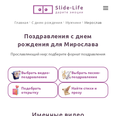
СОЗДАТЬ ВИДЕО
Главная
С днем рождения
Мужчине
Мирослав
КАТАЛОГ
Поздравления с днем
ИНСТРУМЕНТЫ
рождения для Мирослава
ПО ФОРМАТУ
ТЕКСТЫ И ИДЕИ
Видео поздравления
Прославляющий мир: подберите формат поздравления
Песни поздравления
ЦЕНЫ
Открытки
Выбрать видео-
Выбрать песню-
ОТЗЫВЫ
поздравление
поздравление
Стихи и тексты
Подобрать
Найти стихи и
ПРАЗДНИКИ
открытку
прозу
С Днем рождения
Юбилей
Именные видео
Свадьба