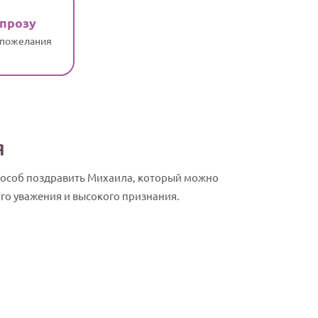
 прозу
 пожелания
я
пособ поздравить Михаила, который можно
го уважения и высокого признания.
Михаил, с Д