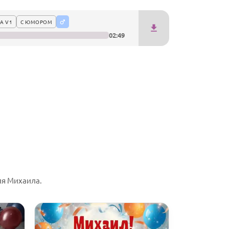
А V1
С ЮМОРОМ
02:49
ля Михаила.