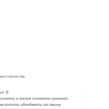
ика торжества.
л! 🥂
лстеет, а талия остается прежней.
зможности обалдевали от твоих