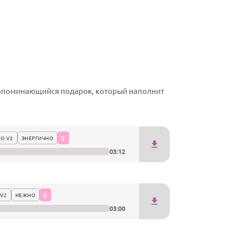
запоминающийся подарок, который наполнит
О V2
ЭНЕРГИЧНО
03:12
V2
НЕЖНО
03:00