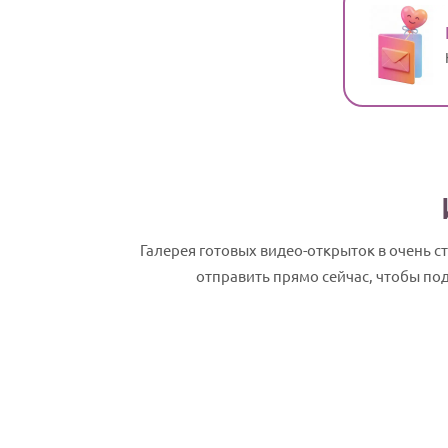
Галерея готовых видео-открыток в очень
отправить прямо сейчас, чтобы по
Михаил, с Днем рождения! Именное сл