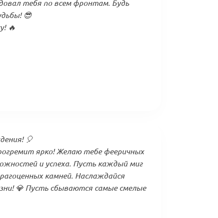
едовал тебя по всем фронтам. Будь
дьбы! 😎
! 🔥
дения! 🎈
рогремит ярко! Желаю тебе фееричных
ожностей и успеха. Пусть каждый миг
драгоценных камней. Наслаждайся
ни! 💎 Пусть сбываются самые смелые