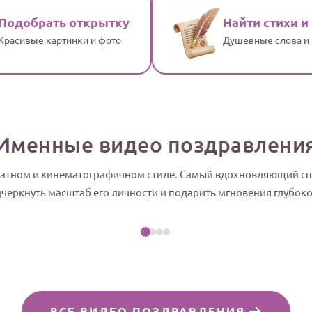
Подобрать открытку
Найти стихи и
Красивые картинки и фото
Душевные слова и
Именные видео поздравлени
 статном и кинематографичном стиле. Самый вдохновляющий с
Посмотреть пример
дчеркнуть масштаб его личности и подарить мгновения глубоко
айд-шоу
ВСЕ ВИДЕО ПОЗДРАВЛЕНИЯ