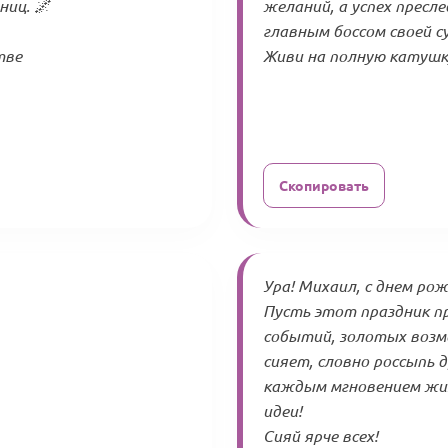
ниц. 🌌
желаний, а успех пресл
главным боссом своей су
тве
Живи на полную катушку
Скопировать
Ура! Михаил, с днем рож
Пусть этот праздник п
событий, золотых возм
сияет, словно россыпь 
каждым мгновением жиз
идеи!
Сияй ярче всех!