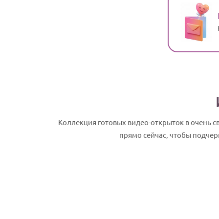
Коллекция готовых видео-открыток в очень 
прямо сейчас, чтобы подчер
Лукьян, с Днем рождения! Именное сл