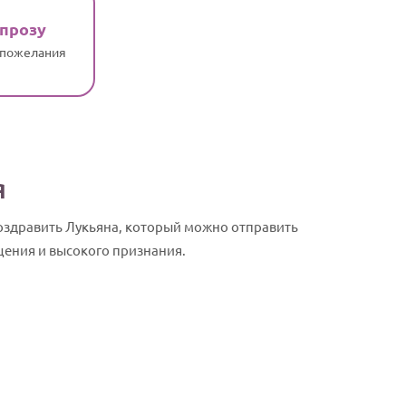
 прозу
 пожелания
я
оздравить Лукьяна, который можно отправить
щения и высокого признания.
Лукьян, с Д