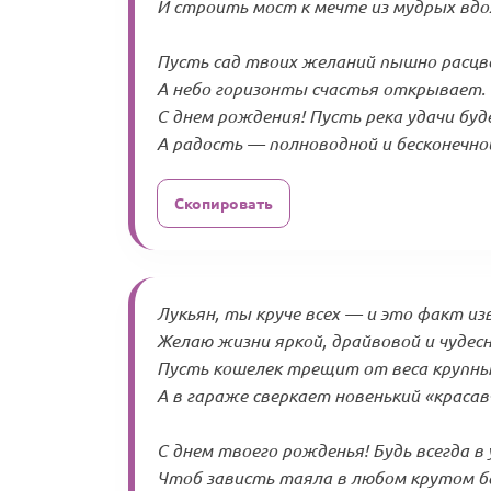
И строить мост к мечте из мудрых вдо
Пусть сад твоих желаний пышно расцв
А небо горизонты счастья открывает.
С днем рождения! Пусть река удачи буд
А радость — полноводной и бесконечной
Скопировать
Лукьян, ты круче всех — и это факт из
Желаю жизни яркой, драйвовой и чудесн
Пусть кошелек трещит от веса крупных
А в гараже сверкает новенький «красавч
С днем твоего рожденья! Будь всегда в 
Чтоб зависть таяла в любом крутом б