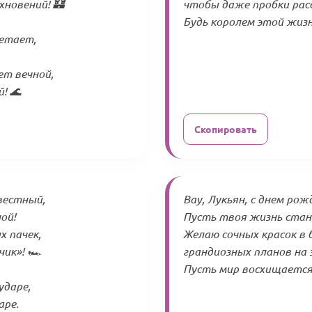
хновений! 🏰
чтобы даже пробки расс
Будь королем этой жизн
етает,
ет вечной,
! 🌊
Скопировать
вестный,
Вау, Лукьян, с днем рож
ой!
Пусть твоя жизнь стан
 пачек,
Желаю сочных красок в 
ик»! 🏎️
грандиозных планов на з
Пусть мир восхищается
ударе,
аре.