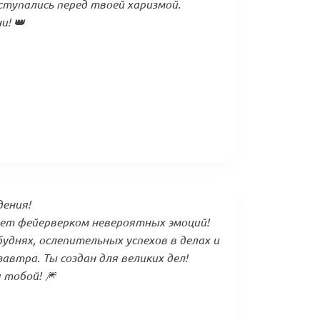
тупались перед твоей харизмой.
и! 👑
дения!
ет фейерверком невероятных эмоций!
буднях, ослепительных успехов в делах и
автра. Ты создан для великих дел!
 тобой! 🎆