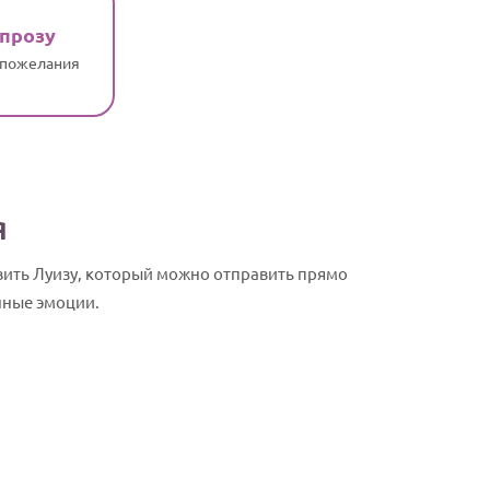
 прозу
 пожелания
я
вить Луизу, который можно отправить прямо
нные эмоции.
Луиза, с Дн