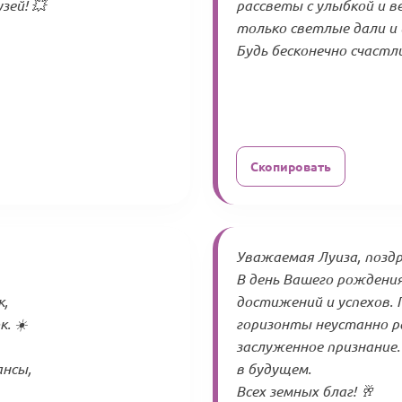
зей! 💥
рассветы с улыбкой и в
только светлые дали и 
Будь бесконечно счастли
Скопировать
Уважаемая Луиза, поздр
В день Вашего рождени
к,
достижений и успехов.
к. ☀️
горизонты неустанно р
заслуженное признание.
ансы,
в будущем.
Всех земных благ! 🥂