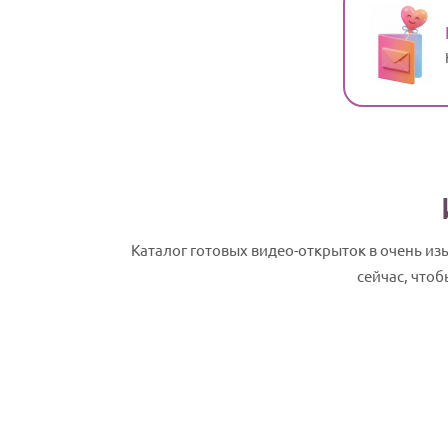
Каталог готовых видео-открыток в очень и
сейчас, что
Луиза, с Днем рождения! Именное сла