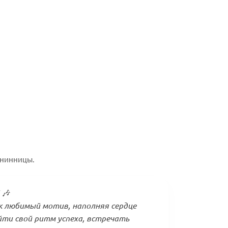
енинницы.
 🎶
к любимый мотив, наполняя сердце
йти свой ритм успеха, встречать