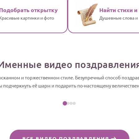
Подобрать открытку
Найти стихи и
Красивые картинки и фото
Душевные слова и
Именные видео поздравлени
зысканном и торжественном стиле. Безупречный способ поздра
Посмотреть пример
бы подчеркнуть её шарм и подарить по-настоящему величестве
йд-шоу
ВСЕ ВИДЕО ПОЗДРАВЛЕНИЯ