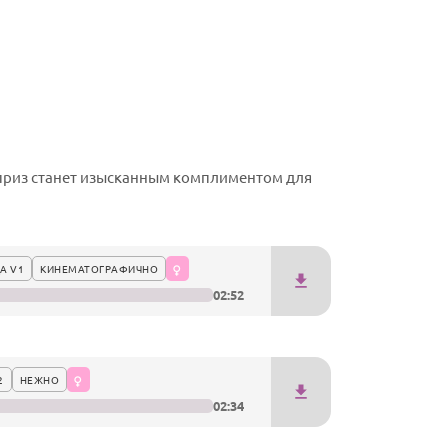
приз станет изысканным комплиментом для
А V1
КИНЕМАТОГРАФИЧНО
02:52
2
НЕЖНО
02:34