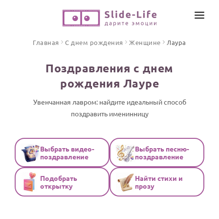
СОЗДАТЬ ВИДЕО
Главная
С днем рождения
Женщине
Лаура
КАТАЛОГ
Поздравления с днем
ИНСТРУМЕНТЫ
рождения Лауре
ПО ФОРМАТУ
ТЕКСТЫ И ИДЕИ
Видео поздравления
Увенчанная лавром: найдите идеальный способ
поздравить именинницу
Песни поздравления
ЦЕНЫ
Открытки
ОТЗЫВЫ
Стихи и тексты
Выбрать видео-
Выбрать песню-
поздравление
поздравление
ПРАЗДНИКИ
Подобрать
Найти стихи и
С Днем рождения
открытку
прозу
Юбилей
Свадьба