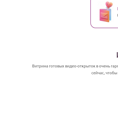
Витрина готовых видео-открыток в очень г
сейчас, чтобы
Лана, с Днем рождения! Именное слай