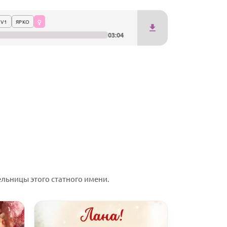
 V1
ЯРКО
03:04
льницы этого статного имени.