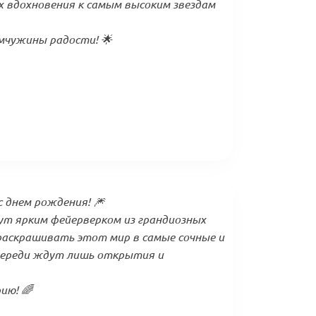
х вдохновения к самым высоким звездам
мчужины радости! 🌟
 днем рождения! 🎆
ут ярким фейерверком из грандиозных
раскрашивать этот мир в самые сочные и
переди ждут лишь открытия и
ию! 🌈