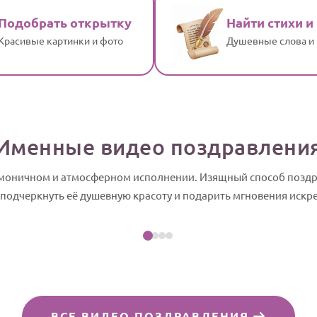
Подобрать открытку
Найти стихи и
Красивые картинки и фото
Душевные слова и
Именные видео поздравлени
армоничном и атмосферном исполнении. Изящный способ поздр
Посмотреть пример
 подчеркнуть её душевную красоту и подарить мгновения искр
д-шоу
ВСЕ ВИДЕО ПОЗДРАВЛЕНИЯ