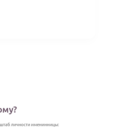
ому?
асштаб личности именинницы: