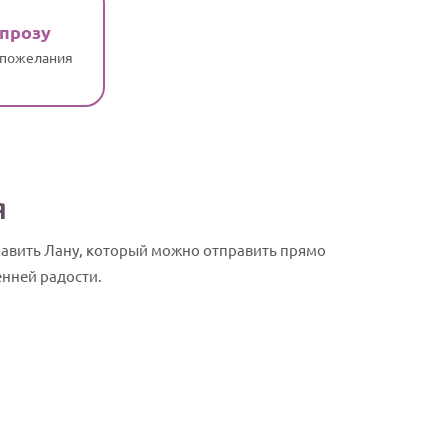
 прозу
 пожелания
я
авить Лану, который можно отправить прямо
енней радости.
Лана, с Дне