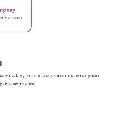
 прозу
 пожелания
я
равить Ладу, который можно отправить прямо
у теплые эмоции.
Лада, с Дне