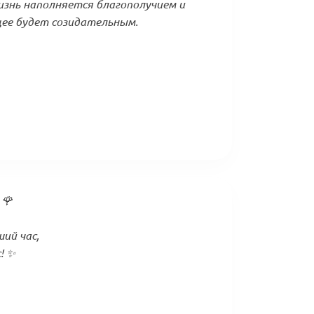
изнь наполняется благополучием и
щее будет созидательным.
 🌹
ий час,
! ✨