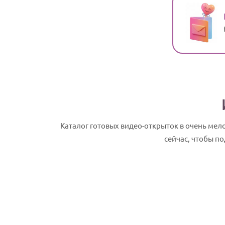
Каталог готовых видео-открыток в очень ме
сейчас, чтобы п
Лада, с Днем рождения! Именное слай