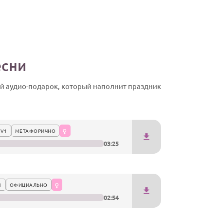
есни
 аудио-подарок, который наполнит праздник
 V1
МЕТАФОРИЧНО
03:25
1
ОФИЦИАЛЬНО
02:54