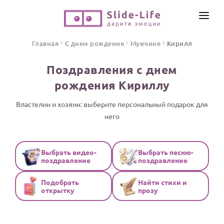
СОЗДАТЬ ВИДЕО
Главная
С днем рождения
Мужчине
Кирилл
КАТАЛОГ
Поздравления с днем
ИНСТРУМЕНТЫ
рождения Кириллу
ПО ФОРМАТУ
ТЕКСТЫ И ИДЕИ
Видео поздравления
Властелин и хозяин: выберите персональный подарок для
него
Песни поздравления
ЦЕНЫ
Открытки
ОТЗЫВЫ
Стихи и тексты
Выбрать видео-
Выбрать песню-
поздравление
поздравление
ПРАЗДНИКИ
Подобрать
Найти стихи и
С Днем рождения
открытку
прозу
Юбилей
Свадьба