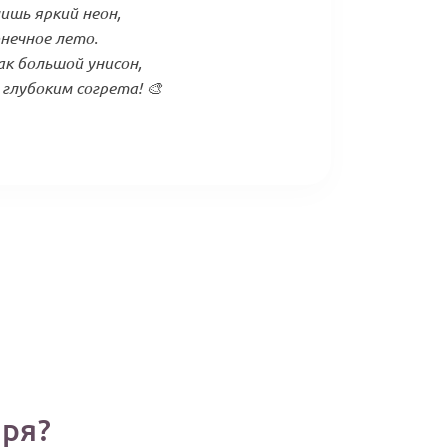
ишь яркий неон,
нечное лето.
ак большой унисон,
глубоким согрета! 🎨
оря?