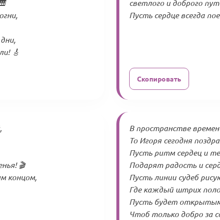
🎹
светлого и доброго пут
огни,
Пусть сердце всегда пое
дни,
и! 🎸
Скопировать
,
В пространстве времени
То Игоря сегодня поздр
Пусть ритм сердец и т
нья! 🎬
Подарят радость и серд
м концом,
Пусть линии судеб рису
Где каждый штрих полон
Пусть будет открытым 
Чтоб только добро за с