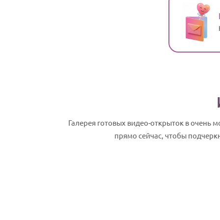
Галерея готовых видео-открыток в очень 
прямо сейчас, чтобы подчерк
Игорь, с Днем рождения! Именное сла