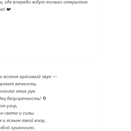
и, где впереди ждут только открытия.
т! ❤️
 возник красивый звук —
авляет вечность.
еплота этих рук
ец безупречность! 🌀
ют узор,
 света и силы.
и ясным твой взор,
обой приносило.