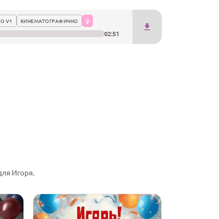
О V1
КИНЕМАТОГРАФИЧНО
02:51
для Игоря.