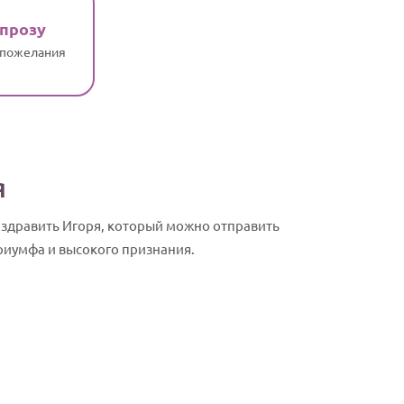
 прозу
 пожелания
я
оздравить Игоря, который можно отправить
риумфа и высокого признания.
Игорь, с Дн