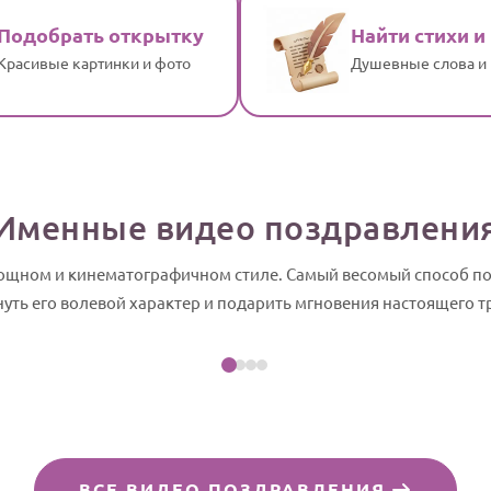
Подобрать открытку
Найти стихи и
Красивые картинки и фото
Душевные слова и
Именные видео поздравлени
мощном и кинематографичном стиле. Самый весомый способ п
Посмотреть пример
нуть его волевой характер и подарить мгновения настоящего т
йд-шоу
ВСЕ ВИДЕО ПОЗДРАВЛЕНИЯ