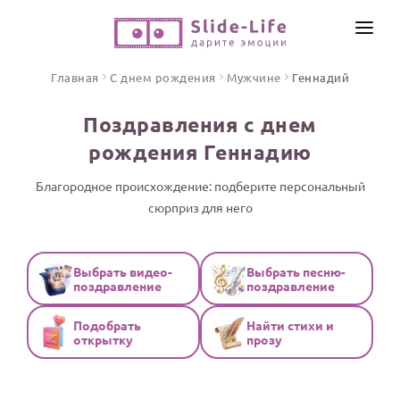
СОЗДАТЬ ВИДЕО
Главная
С днем рождения
Мужчине
Геннадий
КАТАЛОГ
Поздравления с днем
ИНСТРУМЕНТЫ
рождения Геннадию
ПО ФОРМАТУ
ТЕКСТЫ И ИДЕИ
Видео поздравления
Благородное происхождение: подберите персональный
сюрприз для него
Песни поздравления
ЦЕНЫ
Открытки
ОТЗЫВЫ
Стихи и тексты
Выбрать видео-
Выбрать песню-
поздравление
поздравление
ПРАЗДНИКИ
Подобрать
Найти стихи и
С Днем рождения
открытку
прозу
Юбилей
Свадьба