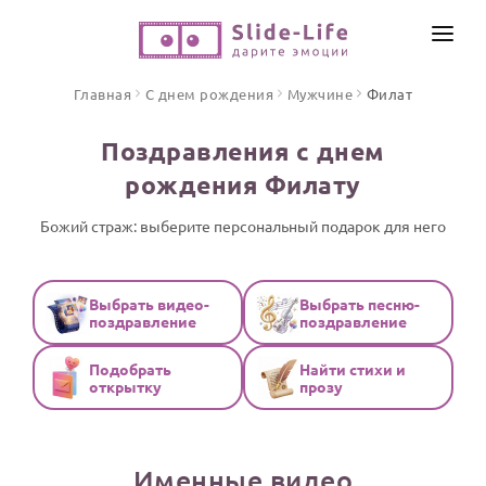
СОЗДАТЬ ВИДЕО
Главная
С днем рождения
Мужчине
Филат
КАТАЛОГ
Поздравления с днем
ИНСТРУМЕНТЫ
рождения Филату
ПО ФОРМАТУ
ТЕКСТЫ И ИДЕИ
Видео поздравления
Божий страж: выберите персональный подарок для него
Песни поздравления
ЦЕНЫ
Открытки
Выбрать видео-
Выбрать песню-
ОТЗЫВЫ
поздравление
поздравление
Стихи и тексты
Подобрать
Найти стихи и
ПРАЗДНИКИ
открытку
прозу
С Днем рождения
Юбилей
Именные видео
Свадьба