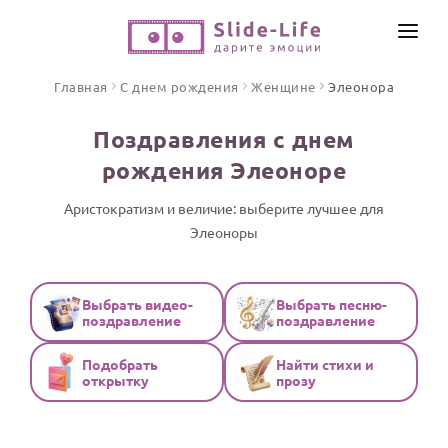
СОЗДАТЬ ВИДЕО
Главная
С днем рождения
Женщине
Элеонора
КАТАЛОГ
Поздравления с днем
ИНСТРУМЕНТЫ
рождения Элеоноре
ПО ФОРМАТУ
ТЕКСТЫ И ИДЕИ
Видео поздравления
Аристократизм и величие: выберите лучшее для
Элеоноры
Песни поздравления
ЦЕНЫ
Открытки
ОТЗЫВЫ
Стихи и тексты
Выбрать видео-
Выбрать песню-
поздравление
поздравление
ПРАЗДНИКИ
Подобрать
Найти стихи и
С Днем рождения
открытку
прозу
Юбилей
Свадьба