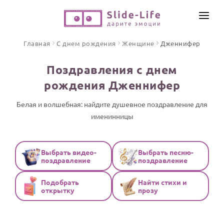
СОЗДАТЬ ВИДЕО
Главная
С днем рождения
Женщине
Дженнифер
КАТАЛОГ
Поздравления с днем
ИНСТРУМЕНТЫ
рождения Дженнифер
ПО ФОРМАТУ
ТЕКСТЫ И ИДЕИ
Видео поздравления
Белая и волшебная: найдите душевное поздравление для
именинницы
Песни поздравления
ЦЕНЫ
Открытки
ОТЗЫВЫ
Стихи и тексты
Выбрать видео-
Выбрать песню-
поздравление
поздравление
ПРАЗДНИКИ
Подобрать
Найти стихи и
С Днем рождения
открытку
прозу
Юбилей
Свадьба