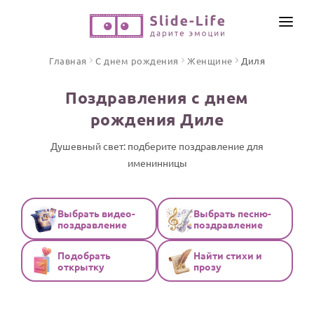
СОЗДАТЬ ВИДЕО
Главная
С днем рождения
Женщине
Диля
КАТАЛОГ
Поздравления с днем
ИНСТРУМЕНТЫ
рождения Диле
ПО ФОРМАТУ
ТЕКСТЫ И ИДЕИ
Видео поздравления
Душевный свет: подберите поздравление для
именинницы
Песни поздравления
ЦЕНЫ
Открытки
ОТЗЫВЫ
Стихи и тексты
Выбрать видео-
Выбрать песню-
поздравление
поздравление
ПРАЗДНИКИ
Подобрать
Найти стихи и
С Днем рождения
открытку
прозу
Юбилей
Свадьба