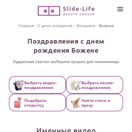
СОЗДАТЬ ВИДЕО
Главная
С днем рождения
Женщине
Божена
КАТАЛОГ
Поздравления с днем
ИНСТРУМЕНТЫ
рождения Божене
ПО ФОРМАТУ
ТЕКСТЫ И ИДЕИ
Видео поздравления
Одаренная светом: выберите лучшее для именинницы
Песни поздравления
ЦЕНЫ
Открытки
Выбрать видео-
Выбрать песню-
ОТЗЫВЫ
поздравление
поздравление
Стихи и тексты
Подобрать
Найти стихи и
ПРАЗДНИКИ
открытку
прозу
С Днем рождения
Юбилей
Именные видео
Свадьба