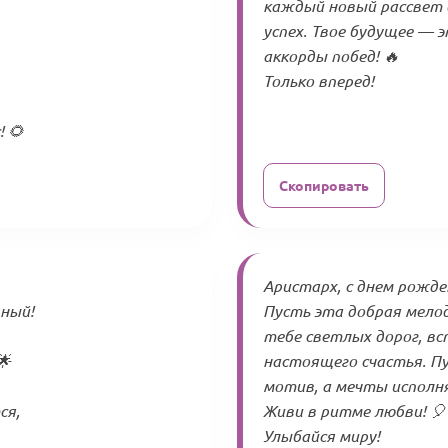
каждый новый рассвет 
успех. Твое будущее — э
аккорды побед! 🔥
Только вперед!
 🌻
Скопировать
Аристарх, с днем рожде
ный!
Пусть эта добрая мелод
тебе светлых дорог, вс
🌟
настоящего счастья. Пу
мотив, а мечты исполн
ся,
Живи в ритме любви! 🎈
Улыбайся миру!