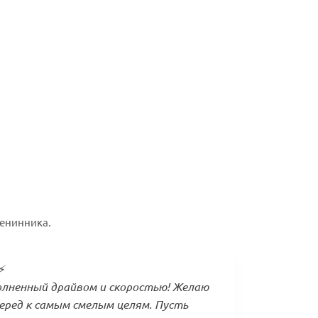
менинника.
⚡
олненный драйвом и скоростью! Желаю
еред к самым смелым целям. Пусть