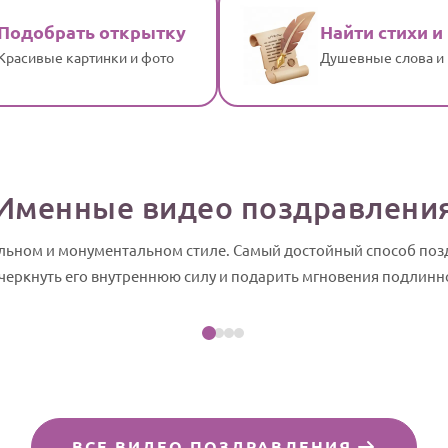
Подобрать открытку
Найти стихи и
Красивые картинки и фото
Душевные слова и
Именные видео поздравлени
ельном и монументальном стиле. Самый достойный способ поз
Посмотреть пример
черкнуть его внутреннюю силу и подарить мгновения подлинн
слайд-шоу
ВСЕ ВИДЕО ПОЗДРАВЛЕНИЯ