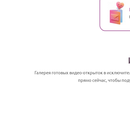
Галерея готовых видео-открыток в исключит
прямо сейчас, чтобы под
Аристарх, с Днем рождения! Именное 