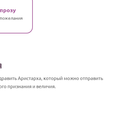
 прозу
 пожелания
я
дравить Аристарха, который можно отправить
ого признания и величия.
Аристарх, с