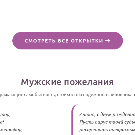
СМОТРЕТЬ ВСЕ ОТКРЫТКИ
Мужские пожелания
тражающие самобытность, стойкость и надежность виновника 
отор,
Антип, с днем рождения
а!
Пусть парус твоей суд
 светофор,
расцветать прекрасным