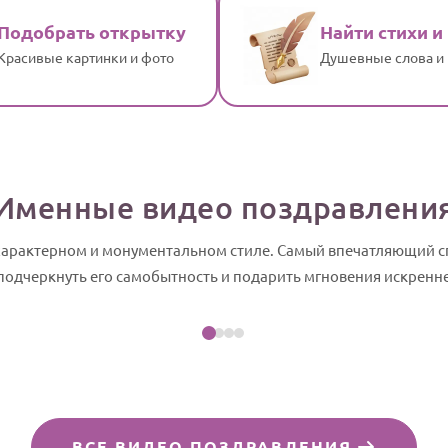
Подобрать открытку
Найти стихи и
Красивые картинки и фото
Душевные слова и
Именные видео поздравлени
 характерном и монументальном стиле. Самый впечатляющий 
Посмотреть пример
 подчеркнуть его самобытность и подарить мгновения искренне
йд-шоу
ВСЕ ВИДЕО ПОЗДРАВЛЕНИЯ