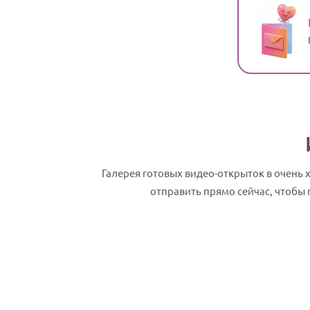
Галерея готовых видео-открыток в очень
отправить прямо сейчас, чтобы
Антип, с Днем рождения! Именное сла