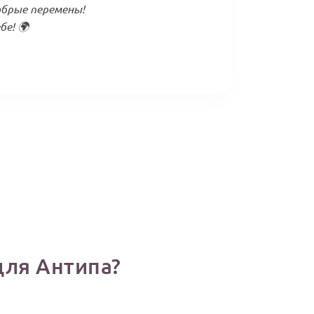
обрые перемены!
е! 🌍
для Антипа?