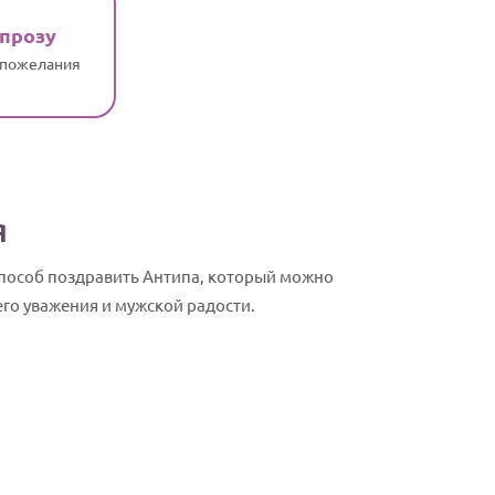
 прозу
 пожелания
я
способ поздравить Антипа, который можно
го уважения и мужской радости.
Антип, с Дн