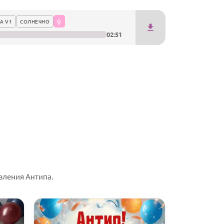
А V1
СОЛНЕЧНО
02:51
вления Антипа.