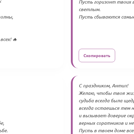
⚡
Пусть горизонт твоих 
светлым.
волны,
Пусть сбываются самые с
всех! 🔥
Скопировать
С праздником, Антип!
Желаю, чтобы твоя жизн
судьба всегда была щед
всегда остаешься тем н
и вызывает доверие ок
е,
верных соратников и не
ьбе.
Пусть в твоем доме вс