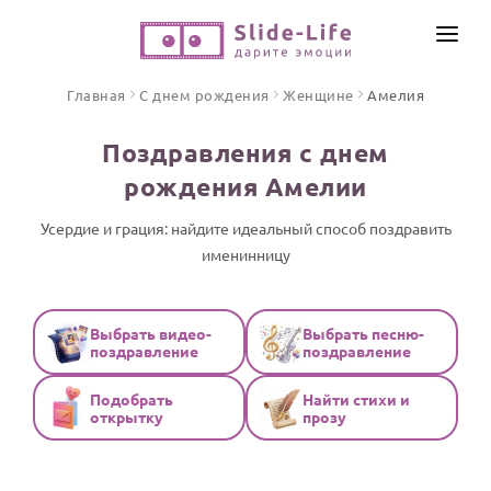
СОЗДАТЬ ВИДЕО
Главная
С днем рождения
Женщине
Амелия
КАТАЛОГ
Поздравления с днем
ИНСТРУМЕНТЫ
рождения Амелии
ПО ФОРМАТУ
ТЕКСТЫ И ИДЕИ
Видео поздравления
Усердие и грация: найдите идеальный способ поздравить
именинницу
Песни поздравления
ЦЕНЫ
Открытки
ОТЗЫВЫ
Стихи и тексты
Выбрать видео-
Выбрать песню-
поздравление
поздравление
ПРАЗДНИКИ
Подобрать
Найти стихи и
С Днем рождения
открытку
прозу
Юбилей
Свадьба