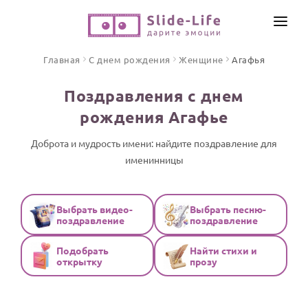
СОЗДАТЬ ВИДЕО
Главная
С днем рождения
Женщине
Агафья
КАТАЛОГ
Поздравления с днем
ИНСТРУМЕНТЫ
рождения Агафье
ПО ФОРМАТУ
ТЕКСТЫ И ИДЕИ
Видео поздравления
Доброта и мудрость имени: найдите поздравление для
именинницы
Песни поздравления
ЦЕНЫ
Открытки
ОТЗЫВЫ
Стихи и тексты
Выбрать видео-
Выбрать песню-
поздравление
поздравление
ПРАЗДНИКИ
Подобрать
Найти стихи и
С Днем рождения
открытку
прозу
Юбилей
Свадьба