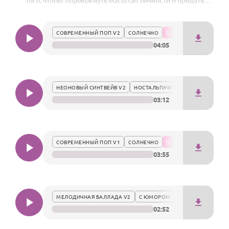
того, чтобы подчеркнуть масштаб личности и придать
По годам
торжеству особое звучание. Идеальное сочетание ритма и
смысла для яркого и запоминающегося момента.
СОВРЕМЕННЫЙ ПОП V2
СОЛНЕЧНО
04:05
НЕОНОВЫЙ СИНТВЕЙВ V2
НОСТАЛЬГИЧЕСКИ
03:12
СОВРЕМЕННЫЙ ПОП V1
СОЛНЕЧНО
03:55
МЕЛОДИЧНАЯ БАЛЛАДА V2
С ЮМОРОМ
02:52