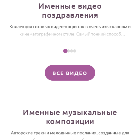
Именные видео
Годовщина свадьбы
поздравления
Календарь праздников
Коллекция готовых видео-открыток в очень изысканном и
кинематографичном стиле. Самый тонкий способ
Посмотреть пример
КОМУ
поздравить Адриана, который можно отправить прямо
Женщине
сейчас, чтобы подчеркнуть его индивидуальность и
Адриан, с Днем рождения! Именное слайд-шоу
Мужчине
подарить мгновения искреннего эстетического
удовольствия.
Маме
ВСЕ ВИДЕО
Папе
Детям
Все родственники
Именные музыкальные
ПЕРСОНАЛЬНЫЕ
композиции
Пожелания
По именам
Авторские треки и мелодичные послания, созданные для