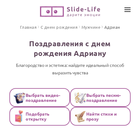
СОЗДАТЬ ВИДЕО
Главная
С днем рождения
Мужчине
Адриан
КАТАЛОГ
Поздравления с днем
ИНСТРУМЕНТЫ
рождения Адриану
ПО ФОРМАТУ
ТЕКСТЫ И ИДЕИ
Видео поздравления
Благородство и эстетика: найдите идеальный способ
выразить чувства
Песни поздравления
ЦЕНЫ
Открытки
ОТЗЫВЫ
Стихи и тексты
Выбрать видео-
Выбрать песню-
поздравление
поздравление
ПРАЗДНИКИ
Подобрать
Найти стихи и
С Днем рождения
открытку
прозу
Юбилей
Свадьба