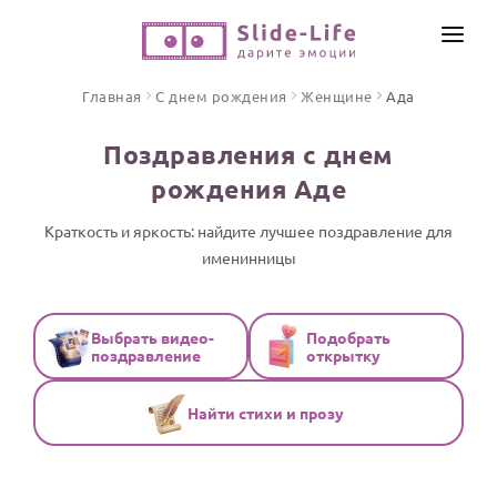
СОЗДАТЬ ВИДЕО
Главная
С днем рождения
Женщине
Ада
КАТАЛОГ
Поздравления с днем
ИНСТРУМЕНТЫ
рождения Аде
ПО ФОРМАТУ
ТЕКСТЫ И ИДЕИ
Видео поздравления
Краткость и яркость: найдите лучшее поздравление для
именинницы
Песни поздравления
ЦЕНЫ
Открытки
ОТЗЫВЫ
Стихи и тексты
Выбрать видео-
Подобрать
поздравление
открытку
ПРАЗДНИКИ
Найти стихи и прозу
С Днем рождения
Юбилей
Свадьба