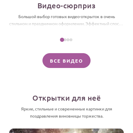
Видео-сюрприз
Годовщина свадьбы
Большой выбор готовых видео-открыток в очень
Календарь праздников
стильном и праздничном оформлении. Эффектный способ
Посмотреть пример
поздравить Аду, который можно отправить прямо сейчас,
КОМУ
чтобы выразить свои чувства и подарить ей искреннюю
Ада, с Днем рождения! Именное слайд-шоу
Женщине
радость.
Мужчине
ВСЕ ВИДЕО
Маме
Папе
Детям
Все родственники
Открытки для неё
ПЕРСОНАЛЬНЫЕ
Яркие, стильные и современные картинки для
Пожелания
поздравления виновницы торжества.
По именам