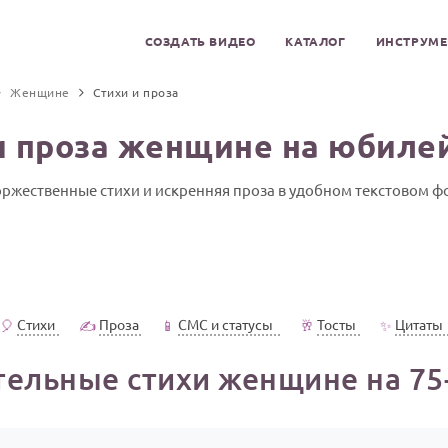
СОЗДАТЬ ВИДЕО
КАТАЛОГ
ИНСТРУМ
Женщине
Стихи и проза
и проза женщине на юбилей
оржественные стихи и искренняя проза в удобном текстовом 
Стихи
Проза
СМС и статусы
Тосты
Цитаты
🎈
✍️
📱
🥂
✨
тельные стихи женщине на 75