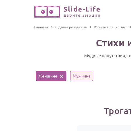
Главная
С днем рождения
Юбилей
75 лет
Стихи 
Мудрые напутствия, т
Женщине
Мужчине
Трога