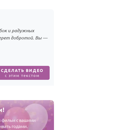
бок и радужных
огрет добротой. Вы —
СДЕЛАТЬ ВИДЕО
с этим текстом
и!
й фильм с вашими
ивать годами.