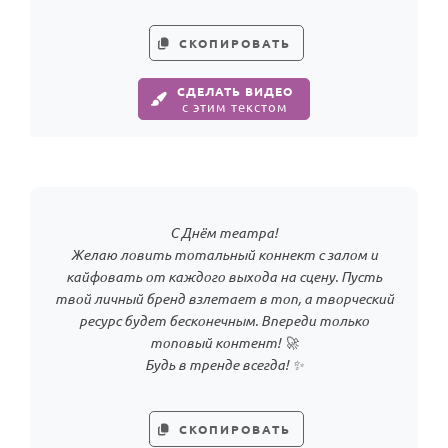
Годовщина свадьбы
СКОПИРОВАТЬ
Календарь праздников
СДЕЛАТЬ ВИДЕО
с этим текстом
КОМУ
Женщине
Мужчине
Маме
С Днём театра!
Папе
Желаю ловить тотальный коннект с залом и
Детям
кайфовать от каждого выхода на сцену. Пусть
твой личный бренд взлетает в топ, а творческий
Все родственники
ресурс будет бесконечным. Впереди только
топовый контент! 🚀
ПЕРСОНАЛЬНЫЕ
Будь в тренде всегда! ✨
Пожелания
По именам
СКОПИРОВАТЬ