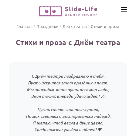
СОЗДАТЬ ВИДЕО
Главная
Праздники
День театра
Стихи и проза
КАТАЛОГ
Стихи и проза с Днём театра
ИНСТРУМЕНТЫ
ПО ФОРМАТУ
ТЕКСТЫ И ИДЕИ
Видео поздравления
Песни поздравления
ЦЕНЫ
С Днем театра поздравляю я тебя,
Открытки
Пусть искрится этот праздник и поет.
ОТЗЫВЫ
Мы проходим этот путь, весь мир любя,
Стихи и тексты
Зная точно: впереди удача ждет! 🎶
ПРАЗДНИКИ
Пусть сияют золотые купола,
С Днем рождения
Наших светлых и восторженных надежд.
Я желаю, чтоб весна в душе цвела,
Юбилей
Среди тысячи улыбок и одежд! 💖
Свадьба