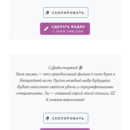
Годовщина свадьбы
СКОПИРОВАТЬ
Календарь праздников
СДЕЛАТЬ ВИДЕО
с этим текстом
КОМУ
Женщине
Мужчине
Маме
С Днём моряка! 🎬
Папе
Твоя жизнь — это грандиозный фильм о силе духа и
Детям
бескрайней воле. Пусть каждый кадр будущего
будет наполнен светом удачи и триумфальными
Все родственники
открытиями. Ты — главный герой этой стихии. 🎞
К новым вершинам!
ПЕРСОНАЛЬНЫЕ
Пожелания
СКОПИРОВАТЬ
По именам