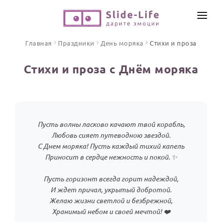
СОЗДАТЬ ВИДЕО
Главная
Праздники
День моряка
Стихи и проза
КАТАЛОГ
Стихи и проза с Днём моряка
ИНСТРУМЕНТЫ
ПО ФОРМАТУ
ТЕКСТЫ И ИДЕИ
Видео поздравления
Песни поздравления
ЦЕНЫ
Пусть волны ласково качают твой корабль,
Открытки
Любовь сияет путеводною звездой.
ОТЗЫВЫ
С Днем моряка! Пусть каждый тихий капель
Стихи и тексты
Приносит в сердце нежность и покой. ✨
ПРАЗДНИКИ
Пусть горизонт всегда горит надеждой,
С Днем рождения
И ждет причал, укрытый добротой.
Желаю жизни светлой и безбрежной,
Юбилей
Хранимый небом и своей мечтой! ❤️
Свадьба