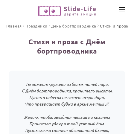
СОЗДАТЬ ВИДЕО
Главная
Праздники
День бортпроводника
Стихи и проза
КАТАЛОГ
Стихи и проза с Днём
ИНСТРУМЕНТЫ
бортпроводника
ПО ФОРМАТУ
ТЕКСТЫ И ИДЕИ
Видео поздравления
Песни поздравления
ЦЕНЫ
Открытки
Ты вяжешь кружева из белых нитей пара,
ОТЗЫВЫ
Стихи и тексты
С Днём бортпроводника, хранитель высоты.
Пусть в небесах не гаснет искра дара,
Что превращает будни в яркие мечты! 🌌
ПРАЗДНИКИ
С Днем рождения
Желаю, чтобы звёздная пыльца на крыльях
Юбилей
Приносила удачу в твой уютный дом.
Пусть сказка станет абсолютной былью,
Свадьба