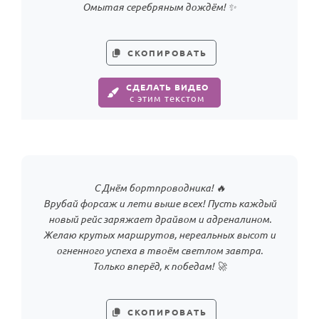
Омытая серебряным дождём! ✨
HOT
Выпускной
Календарь праздников
СКОПИРОВАТЬ
КОМУ
СДЕЛАТЬ ВИДЕО
с этим текстом
Женщине
Мужчине
Маме
Папе
С Днём бортпроводника! 🔥
Детям
Врубай форсаж и лети выше всех! Пусть каждый
новый рейс заряжает драйвом и адреналином.
Все родственники
Желаю крутых маршрутов, нереальных высот и
огненного успеха в твоём светлом завтра.
ПЕРСОНАЛЬНЫЕ
Только вперёд, к победам! 🚀
Пожелания
По именам
СКОПИРОВАТЬ