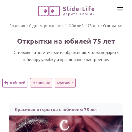
СОЗДАТЬ ВИДЕО
Главная
С днем рождения
Юбилей
75 лет
Открытки
КАТАЛОГ
Открытки на юбилей 75 лет
ИНСТРУМЕНТЫ
ПО ФОРМАТУ
Стильные и эстетичные изображения, чтобы подарить
ТЕКСТЫ И ИДЕИ
Видео поздравления
юбиляру улыбку и праздничное настроение.
Песни поздравления
ЦЕНЫ
Открытки
Юбилей
Женщине
Мужчине
ОТЗЫВЫ
Стихи и тексты
ПРАЗДНИКИ
Красивая открытка с юбилеем 75 лет
С Днем рождения
Юбилей
Свадьба