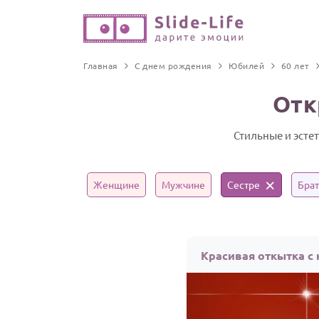
Главная
С днем рождения
Юбилей
60 лет
Отк
Стильные и эсте
Женщине
Мужчине
Сестре
Брат
Красивая откытка с 