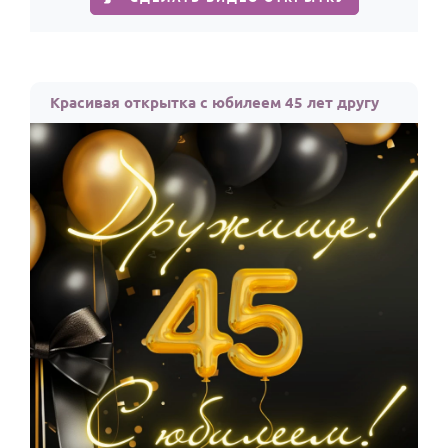
Красивая открытка с юбилеем 45 лет другу