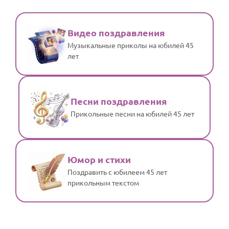
Видео поздравления
Музыкальные приколы на юбилей 45
лет
Песни поздравления
Прикольные песни на юбилей 45 лет
Юмор и стихи
Поздравить с юбилеем 45 лет
прикольным текстом