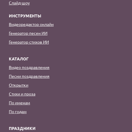
Слайд-шоу
ИНСТРУМЕНТЫ
Видеоредактор онлайн
Генератор песен ИИ
Генератор стихов ИИ
КАТАЛОГ
Видео поздравления
Песни поздравления
Открытки
Стихи и проза
По именам
По годам
ПРАЗДНИКИ