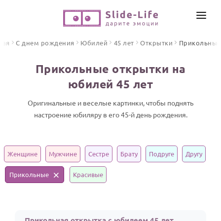
СОЗДАТЬ ВИДЕО
ная
С днем рождения
Юбилей
45 лет
Открытки
Прикольные
КАТАЛОГ
Прикольные открытки на
ИНСТРУМЕНТЫ
юбилей 45 лет
ПО ФОРМАТУ
ТЕКСТЫ И ИДЕИ
Видео поздравления
Оригинальные и веселые картинки, чтобы поднять
настроение юбиляру в его 45-й день рождения.
Песни поздравления
ЦЕНЫ
Открытки
ОТЗЫВЫ
Стихи и тексты
Женщине
Мужчине
Сестре
Брату
Подруге
Другу
ПРАЗДНИКИ
Прикольные
Красивые
С Днем рождения
Юбилей
Прикольная открытка с юбилеем 45 лет
Свадьба