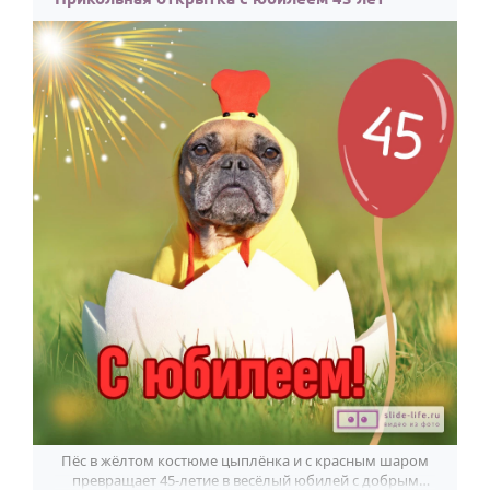
HOT
Выпускной
Календарь праздников
КОМУ
Женщине
Мужчине
Маме
Папе
Детям
Все родственники
ПЕРСОНАЛЬНЫЕ
Пожелания
Пёс в жёлтом костюме цыплёнка и с красным шаром
По именам
превращает 45-летие в весёлый юбилей с добрым