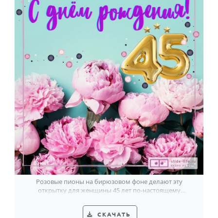
Розовые пионы на бирюзовом фоне делают эту
открытку для женщины 45 лет по-настоящему
праздничной. Золотые «45» добавляют блеск.
СКАЧАТЬ