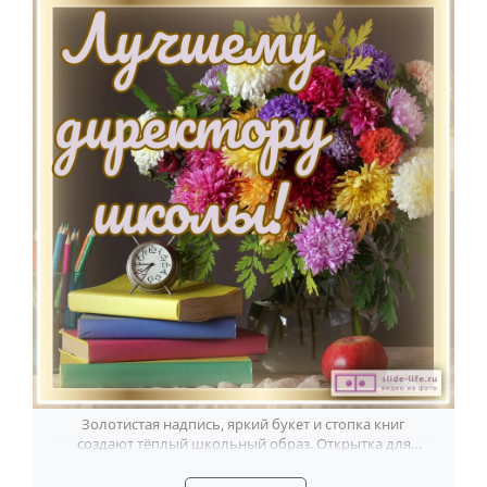
Годовщина свадьбы
Календарь праздников
КОМУ
Женщине
Мужчине
Маме
Папе
Детям
Все родственники
ПЕРСОНАЛЬНЫЕ
Пожелания
Золотистая надпись, яркий букет и стопка книг
создают тёплый школьный образ. Открытка для
По именам
директора школы с уважительным настроением.