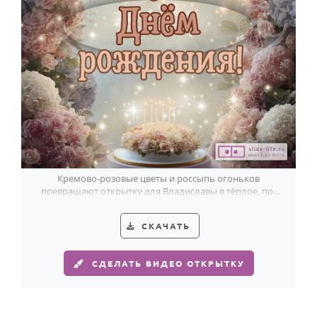
Годовщина свадьбы
Календарь праздников
КОМУ
Женщине
Мужчине
Маме
Папе
Кремово-розовые цветы и россыпь огоньков
превращают открытку для Владиславы в тёплое, по-
Детям
настоящему праздничное поздравление.
Все родственники
СКАЧАТЬ
ПЕРСОНАЛЬНЫЕ
СДЕЛАТЬ ВИДЕО ОТКРЫТКУ
Пожелания
По именам