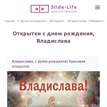
СОЗДАТЬ ВИДЕО
Главная
С Днем рождения
Женщине
Владислава
Открытки
КАТАЛОГ
Открытки с днем рождения,
ИНСТРУМЕНТЫ
Владислава
ПО ФОРМАТУ
ТЕКСТЫ И ИДЕИ
Видео поздравления
Песни поздравления
ЦЕНЫ
Владислава, с Днём рождения! Красивая
Открытки
открытка
ОТЗЫВЫ
Стихи и тексты
ПРАЗДНИКИ
С Днем рождения
Юбилей
Свадьба