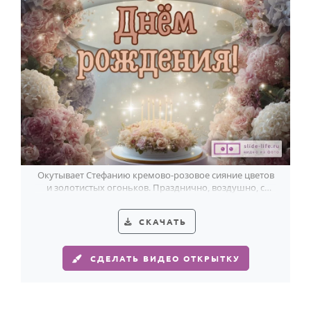
HOT
Выпускной
Календарь праздников
КОМУ
Женщине
Мужчине
Маме
Папе
Окутывает Стефанию кремово-розовое сияние цветов
и золотистых огоньков. Празднично, воздушно, с
Детям
тортом в самом сердце открытки.
Все родственники
СКАЧАТЬ
ПЕРСОНАЛЬНЫЕ
СДЕЛАТЬ ВИДЕО ОТКРЫТКУ
Пожелания
По именам