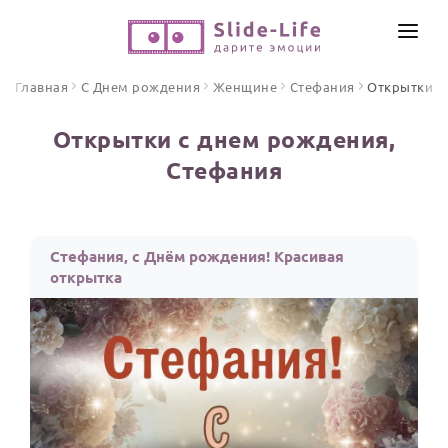
СОЗДАТЬ ВИДЕО
Главная
С Днем рождения
Женщине
Стефания
Открытки
КАТАЛОГ
Открытки с днем рождения,
ИНСТРУМЕНТЫ
Стефания
ПО ФОРМАТУ
ТЕКСТЫ И ИДЕИ
Видео поздравления
Песни поздравления
ЦЕНЫ
Стефания, с Днём рождения! Красивая
Открытки
открытка
ОТЗЫВЫ
Стихи и тексты
ПРАЗДНИКИ
С Днем рождения
Юбилей
Свадьба