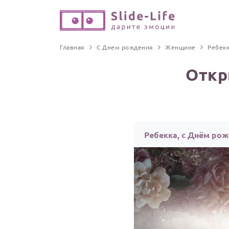
Главная
С Днем рождения
Женщине
Ребек
Откр
Ребекка, с Днём ро