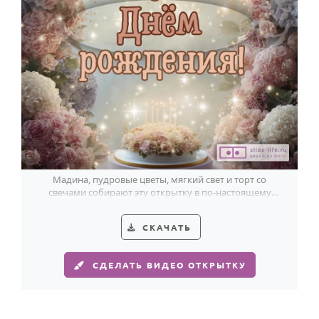
Годовщина свадьбы
Календарь праздников
КОМУ
Женщине
Мужчине
Маме
Папе
Мадина, пудровые цветы, мягкий свет и торт со
свечами собирают эту открытку в по-настоящему
Детям
красивое поздравление.
Все родственники
СКАЧАТЬ
ПЕРСОНАЛЬНЫЕ
СДЕЛАТЬ ВИДЕО ОТКРЫТКУ
Пожелания
По именам