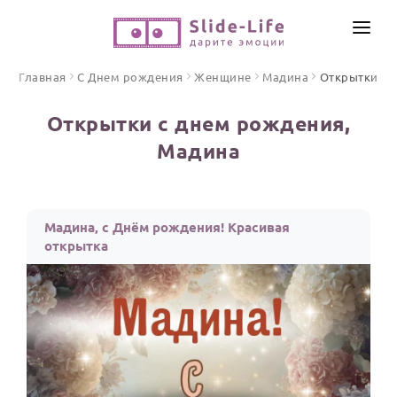
СОЗДАТЬ ВИДЕО
Главная
С Днем рождения
Женщине
Мадина
Открытки
КАТАЛОГ
Открытки с днем рождения,
ИНСТРУМЕНТЫ
Мадина
ПО ФОРМАТУ
ТЕКСТЫ И ИДЕИ
Видео поздравления
Песни поздравления
ЦЕНЫ
Мадина, с Днём рождения! Красивая
Открытки
открытка
ОТЗЫВЫ
Стихи и тексты
ПРАЗДНИКИ
С Днем рождения
Юбилей
Свадьба