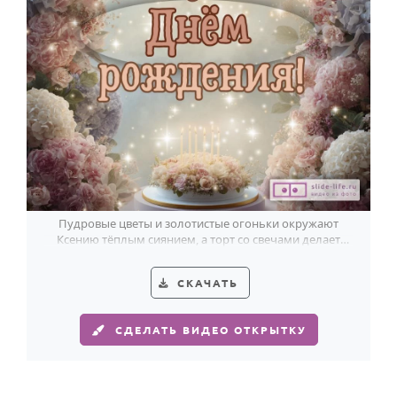
Годовщина свадьбы
Календарь праздников
КОМУ
Женщине
Мужчине
Маме
Папе
Пудровые цветы и золотистые огоньки окружают
Ксению тёплым сиянием, а торт со свечами делает
Детям
открытку по-настоящему праздничной.
Все родственники
СКАЧАТЬ
ПЕРСОНАЛЬНЫЕ
СДЕЛАТЬ ВИДЕО ОТКРЫТКУ
Пожелания
По именам