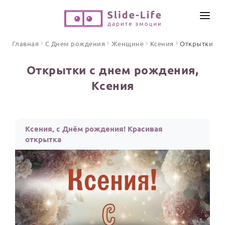
СОЗДАТЬ ВИДЕО
Главная
С Днем рождения
Женщине
Ксения
Открытки
КАТАЛОГ
Открытки с днем рождения,
ИНСТРУМЕНТЫ
Ксения
ПО ФОРМАТУ
ТЕКСТЫ И ИДЕИ
Видео поздравления
Песни поздравления
ЦЕНЫ
Ксения, с Днём рождения! Красивая
Открытки
открытка
ОТЗЫВЫ
Стихи и тексты
ПРАЗДНИКИ
С Днем рождения
Юбилей
Свадьба