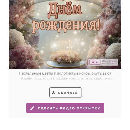
HOT
Выпускной
Календарь праздников
КОМУ
Женщине
Мужчине
Маме
Папе
Пастельные цветы и золотистые искры окутывают
Иделию светлым праздником, а торт со свечами
Детям
добавляет особое тепло.
Все родственники
СКАЧАТЬ
ПЕРСОНАЛЬНЫЕ
СДЕЛАТЬ ВИДЕО ОТКРЫТКУ
Пожелания
По именам