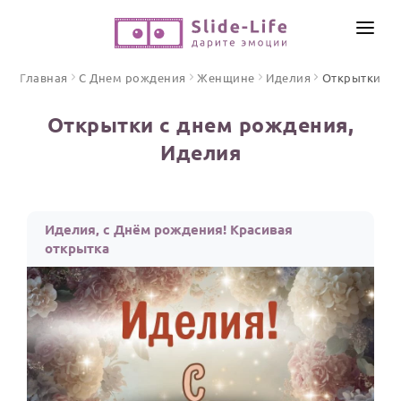
СОЗДАТЬ ВИДЕО
Главная
С Днем рождения
Женщине
Иделия
Открытки
КАТАЛОГ
Открытки с днем рождения,
ИНСТРУМЕНТЫ
Иделия
ПО ФОРМАТУ
ТЕКСТЫ И ИДЕИ
Видео поздравления
Песни поздравления
ЦЕНЫ
Иделия, с Днём рождения! Красивая
Открытки
открытка
ОТЗЫВЫ
Стихи и тексты
ПРАЗДНИКИ
С Днем рождения
Юбилей
Свадьба