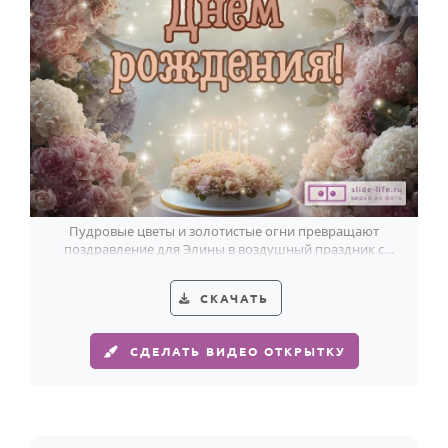
Годовщина свадьбы
Календарь праздников
КОМУ
Женщине
Мужчине
Маме
Пудровые цветы и золотистые огни превращают
Папе
поздравление для Элины в воздушный праздник с
красивым романтичным настроением.
Детям
СКАЧАТЬ
Все родственники
СДЕЛАТЬ ВИДЕО ОТКРЫТКУ
ПЕРСОНАЛЬНЫЕ
Пожелания
По именам