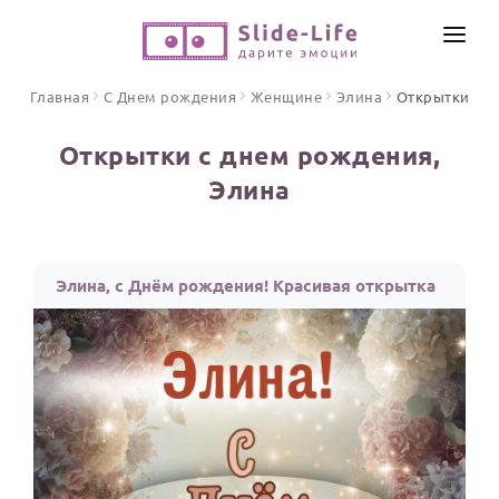
СОЗДАТЬ ВИДЕО
Главная
С Днем рождения
Женщине
Элина
Открытки
КАТАЛОГ
Открытки с днем рождения,
ИНСТРУМЕНТЫ
Элина
ПО ФОРМАТУ
ТЕКСТЫ И ИДЕИ
Видео поздравления
Песни поздравления
ЦЕНЫ
Элина, с Днём рождения! Красивая открытка
Открытки
ОТЗЫВЫ
Стихи и тексты
ПРАЗДНИКИ
С Днем рождения
Юбилей
Свадьба